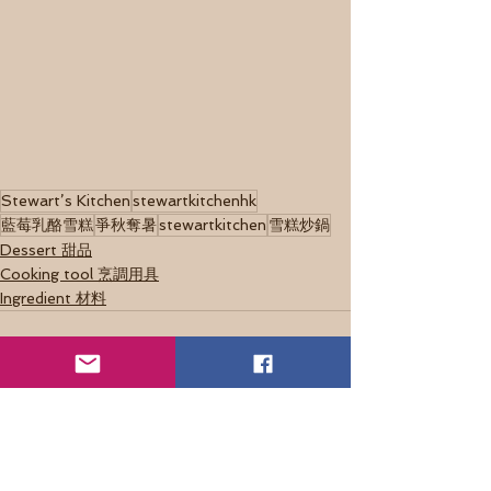
Stewart’s Kitchen
stewartkitchenhk
藍莓乳酪雪糕
爭秋奪暑
stewartkitchen
雪糕炒鍋
Dessert 甜品
Cooking tool 烹調用具
Ingredient 材料
See All
Recent Posts