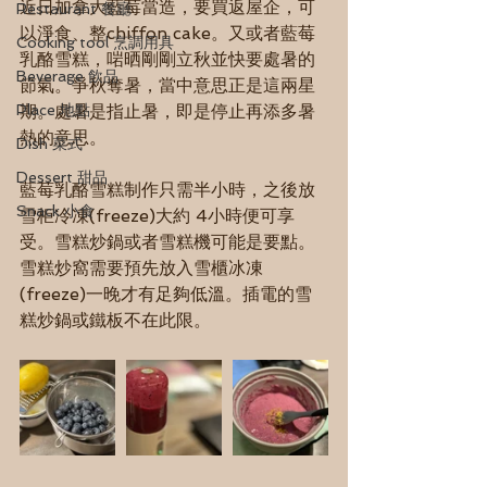
近日加拿大藍莓當造，要買返屋企，可
Restaurant 餐廳
以淨食、整chiffon cake。又或者藍莓
Cooking tool 烹調用具
乳酪雪糕，啱晒剛剛立秋並快要處暑的
Beverage 飲品
節氣。爭秋奪暑，當中意思正是這兩星
Place 地點
期。處暑是指止暑，即是停止再添多暑
熱的意思。
Dish 菜式
Dessert 甜品
藍莓乳酪雪糕制作只需半小時，之後放
Snack 小食
雪柜冷凍(freeze)大約 4小時便可享
受。雪糕炒鍋或者雪糕機可能是要點。
雪糕炒窩需要預先放入雪櫃冰凍
(freeze)一晚才有足夠低溫。插電的雪
糕炒鍋或鐵板不在此限。