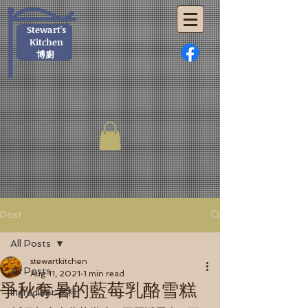
Stewart's
Kitchen
博廚
Post
All Posts
stewartkitchen
All Posts
Aug 11, 2021
1 min read
爭秋奪暑的藍莓乳酪雪糕
Ingredient 材料