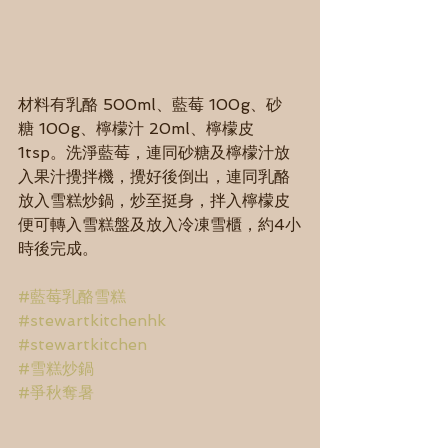
材料有乳酪 500ml、藍莓 100g、砂
糖 100g、檸檬汁 20ml、檸檬皮 
1tsp。洗淨藍莓，連同砂糖及檸檬汁放
入果汁攪拌機，攪好後倒出，連同乳酪
放入雪糕炒鍋，炒至挺身，拌入檸檬皮
便可轉入雪糕盤及放入冷凍雪櫃，約4小
時後完成。
#藍莓乳酪雪糕
#stewartkitchenhk
#stewartkitchen
#雪糕炒鍋
#爭秋奪暑