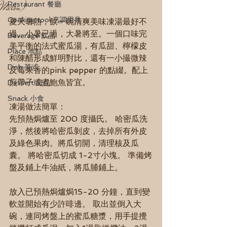
Melon)
Restaurant 餐廳
Cooking tool 烹調用具
夏天暑熱，飲一碗清爽美味凍湯最好不
過。小暑已過，大暑將至。一個口味完
Beverage 飲品
美平衡的法式蜜瓜湯，有瓜甜、檸檬皮
Place 地點
和陳醋形成鮮明對比，還有一小撮微辣
Dish 菜式
及莓果香的pink pepper 的點綴。配上
煎帶子或煮鮑魚皆宜。
Dessert 甜品
Snack 小食
凍湯做法簡單：
先預熱焗爐至 200 度攝氏。 哈密瓜洗
淨，然後將哈密瓜剝皮，去掉所有外皮
及綠色果肉。將瓜切開，清理核及瓜
囊。 將哈密瓜切成 1-2寸小塊。 準備烤
盤及鋪上牛油紙，將瓜脯鋪上。
放入已預熱焗爐焗15-20 分鐘，直到變
軟並開始有少許啡邊。 取出並倒入大
碗，連同烤盤上的蜜瓜糖漿，用手提攪