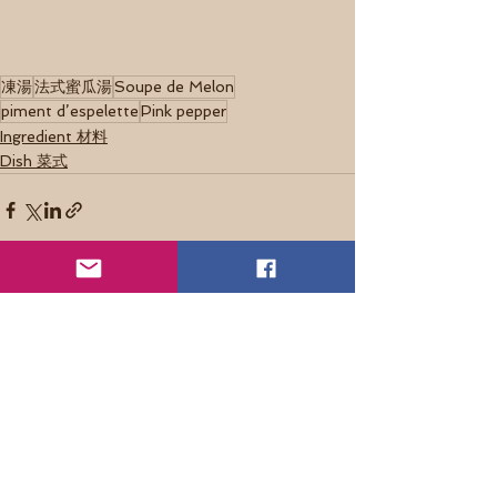
凍湯
法式蜜瓜湯
Soupe de Melon
piment d’espelette
Pink pepper
Ingredient 材料
Dish 菜式
See All
Recent Posts