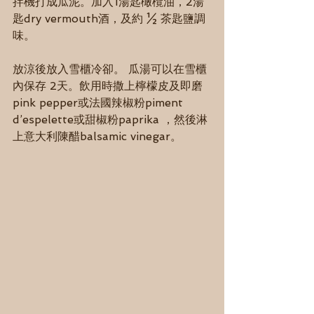
拌機打成瓜泥。加入1湯匙橄欖油，2湯
匙dry vermouth酒，及約 ½ 茶匙鹽調
味。
放涼後放入雪櫃冷卻。 瓜湯可以在雪櫃
內保存 2天。飲用時撒上檸檬皮及即磨
pink pepper或法國辣椒粉piment 
d’espelette或甜椒粉paprika ，然後淋
上意大利陳醋balsamic vinegar。