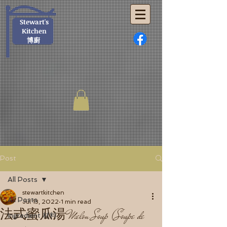
Stewart's
Kitchen
博廚
Post
All Posts
stewartkitchen
All Posts
Jul 13, 2022
1 min read
法式蜜瓜湯 Melon Soup (Soupe de
Ingredient 材料