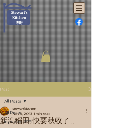
Stewart's
Kitchen
博廚
Post
All Posts
stewartkitchen
All Posts
Nov 3, 2013
1 min read
新潟稻田, 快要秋收了...
Ingredient 材料