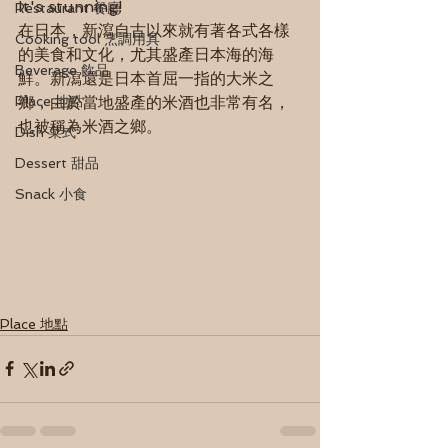
It's stunning!
Restaurant 餐廳
在日本，新瀉自古以來就有著各式各樣
Cooking tool 烹調用具
的美食和文化，尤其盛產日本海的海
Beverage 飲品
鮮。新瀉還是日本首屈一指的大米之
Place 地點
鄉，由於當地盛產的米酒也非常有名，
也被稱為米酒之鄉。
Dish 菜式
Dessert 甜品
Snack 小食
Place 地點