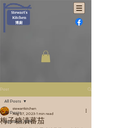
Stewart's
Kitchen
博廚
Post
All Posts
stewartkitchen
All Posts
Aug 27, 2023
1 min read
梅子糖漬蕃茄
Ingredient 材料