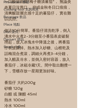
一口酸甜前菜"梅子糖漬蕃茄"， 無論炎
Restaurant 餐廳
炎夏日沒胃口， 抑或金秋冬日口痕痕，
Cooking tool 烹調用具
清爽酸甜層次感十足的蕃茄仔， 實在難
Beverage 飲品
以抗拒。
Place 地點
做法10分簡單。番茄仔清洗乾淨，倒入
Dish 菜式
沸水中火煮2-3分鐘至小番茄表皮破裂
Dessert 甜品
撈起，放入冰塊水中降溫之後，將番茄
Snack 小食
仔表皮撕掉。熱水加入砂糖、山楂乾及
話梅混合煮滾，調細火再煮3-4分鐘， 
加入醋及冷水，並倒入密封容器，放入
番茄仔，冰箱冷藏1天。間中取出翻攪一
下，雪櫃存放一星期更加好味。
番茄仔 大約200g
砂糖 120g
白醋 或 陳醋 45ml
熱水 100ml
冷水 100ml