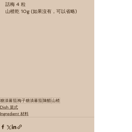
話梅 4 粒
山楂乾 10g (如果沒有，可以省略)
糖漬蕃茄
梅子糖漬蕃茄
陳醋
山楂
Dish 菜式
Ingredient 材料