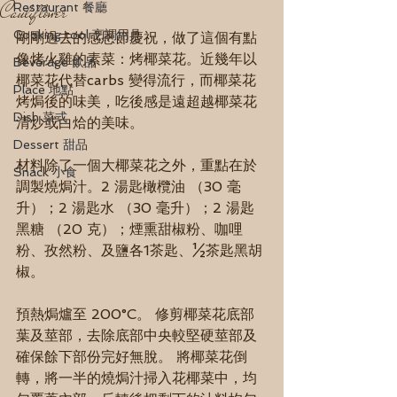
Cauliflower
Restaurant 餐廳
Cooking tool 烹調用具
剛剛過去的感恩節慶祝，做了這個有點
像烤火雞的素菜：烤椰菜花。近幾年以
Beverage 飲品
椰菜花代替carbs 變得流行，而椰菜花
Place 地點
烤焗後的味美，吃後感是遠超越椰菜花
Dish 菜式
清炒或白烚的美味。
Dessert 甜品
材料除了一個大椰菜花之外，重點在於
Snack 小食
調製燒焗汁。2 湯匙橄欖油 （30 毫
升）；2 湯匙水 （30 毫升）；2 湯匙 
黑糖 （20 克）；煙熏甜椒粉、咖哩
粉、孜然粉、及鹽各1茶匙、½茶匙黑胡
椒。
預熱焗爐至 200°C。 修剪椰菜花底部
葉及莖部，去除底部中央較堅硬莖部及
確保餘下部份完好無脫。 將椰菜花倒
轉，將一半的燒焗汁掃入花椰菜中，均