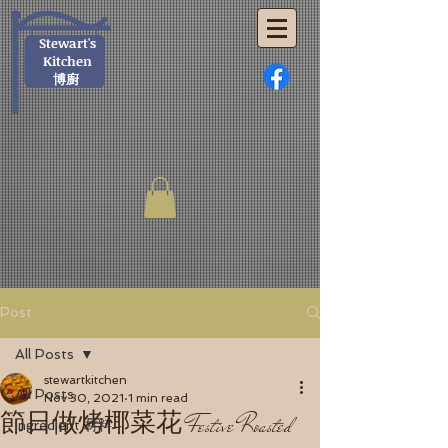
Stewart's
Kitchen
博廚
Post
All Posts
stewartkitchen
All Posts
Nov 30, 2021
1 min read
節日做烤椰菜花 Festive Roasted
Ingredient 材料