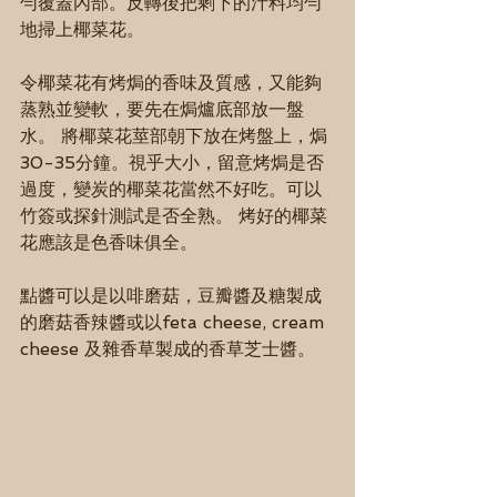
勻覆蓋內部。反轉後把剩下的汁料均勻
地掃上椰菜花。
令椰菜花有烤焗的香味及質感，又能夠
蒸熟並變軟，要先在焗爐底部放一盤
水。 將椰菜花莖部朝下放在烤盤上，焗
30-35分鐘。視乎大小，留意烤焗是否
過度，變炭的椰菜花當然不好吃。可以
竹簽或探針測試是否全熟。 烤好的椰菜
花應該是色香味俱全。
點醬可以是以啡磨菇，豆瓣醬及糖製成
的磨菇香辣醬或以feta cheese, cream 
cheese 及雜香草製成的香草芝士醬。