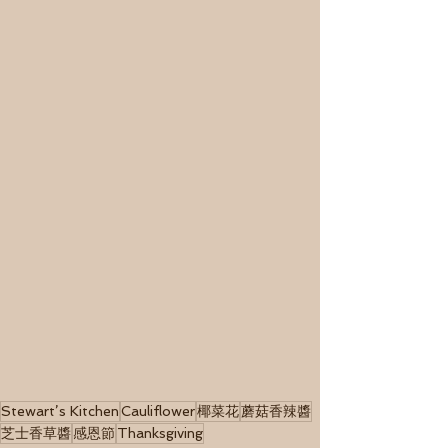
Stewart’s Kitchen
Cauliflower
椰菜花
蘑菇香辣醬
芝士香草醬
感恩節
Thanksgiving